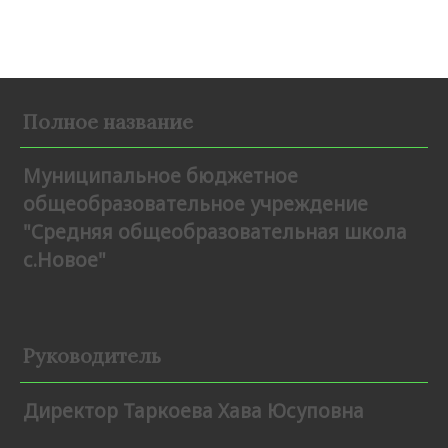
Полное название
Муниципальное бюджетное
общеобразовательное учреждение
"Средняя общеобразовательная школа
с.Новое"
Руководитель
Директор Таркоева Хава Юсуповна