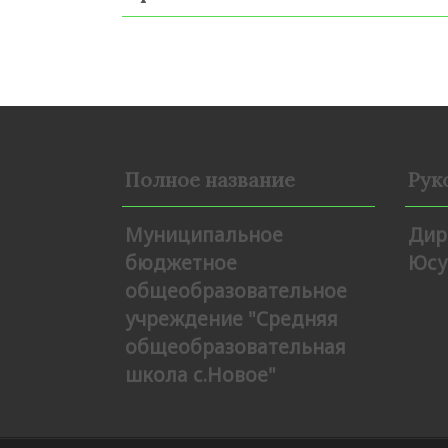
Полное название
Рук
Муниципальное
Дир
бюджетное
Юсу
общеобразовательное
учреждение "Средняя
общеобразовательная
школа с.Новое"