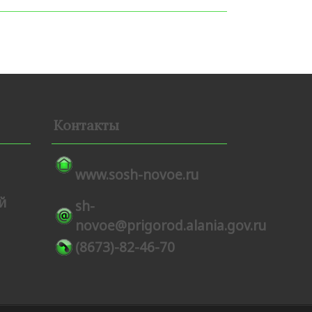
Контакты
www.sosh-novoe.ru
й
sh-
novoe@prigorod.alania.gov.ru
(8673)-82-46-70