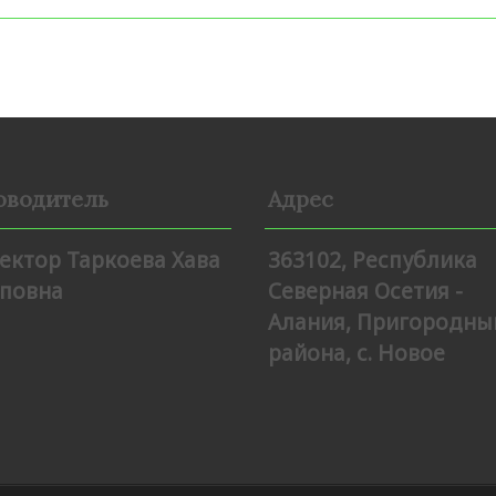
оводитель
Адрес
ектор Таркоева Хава
363102, Республика
повна
Северная Осетия -
Алания, Пригородны
района, с. Новое